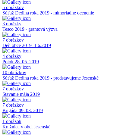
5 obrázkov
Súťaž Dedina roka 2019 - mimoriadne ocenenie
3 obrázky
Tesco 2019 - grantová výzva
7 obrázkov
Deň obce 2019_1.6.2019
4 obrázky
Potok 28. 05. 2019
10 obrázkov
Súťaž Dedina roka 2019 - predstavujeme Jesenské
7 obrázkov
Stavanie mája 2019
7 obrázkov
Brigáda 09. 03. 2019
1 obrázok
Knižnica v obci Jesenské