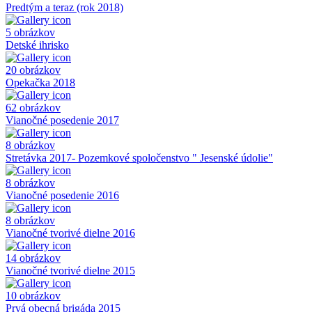
Predtým a teraz (rok 2018)
5 obrázkov
Detské ihrisko
20 obrázkov
Opekačka 2018
62 obrázkov
Vianočné posedenie 2017
8 obrázkov
Stretávka 2017- Pozemkové spoločenstvo " Jesenské údolie"
8 obrázkov
Vianočné posedenie 2016
8 obrázkov
Vianočné tvorivé dielne 2016
14 obrázkov
Vianočné tvorivé dielne 2015
10 obrázkov
Prvá obecná brigáda 2015