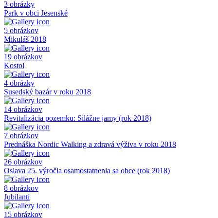
3 obrázky
Park v obci Jesenské
5 obrázkov
Mikuláš 2018
19 obrázkov
Kostol
4 obrázky
Susedský bazár v roku 2018
14 obrázkov
Revitalizácia pozemku: Silážne jamy (rok 2018)
7 obrázkov
Prednáška Nordic Walking a zdravá výživa v roku 2018
26 obrázkov
Oslava 25. výročia osamostatnenia sa obce (rok 2018)
8 obrázkov
Jubilanti
15 obrázkov