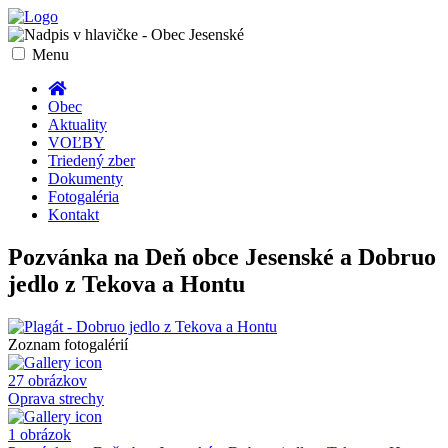
Toggle
Menu
navigation
Obec
Aktuality
VOĽBY
Triedený zber
Dokumenty
Fotogaléria
Kontakt
Pozvánka na Deň obce Jesenské a Dobruo
jedlo z Tekova a Hontu
Zoznam fotogalérií
27 obrázkov
Oprava strechy
1 obrázok