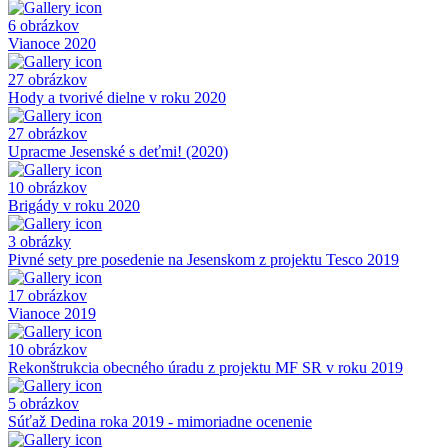
6 obrázkov
Vianoce 2020
27 obrázkov
Hody a tvorivé dielne v roku 2020
27 obrázkov
Upracme Jesenské s deťmi! (2020)
10 obrázkov
Brigády v roku 2020
3 obrázky
Pivné sety pre posedenie na Jesenskom z projektu Tesco 2019
17 obrázkov
Vianoce 2019
10 obrázkov
Rekonštrukcia obecného úradu z projektu MF SR v roku 2019
5 obrázkov
Súťaž Dedina roka 2019 - mimoriadne ocenenie