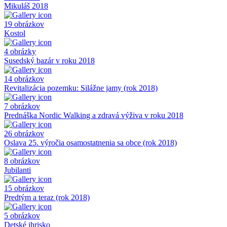
Mikuláš 2018
19 obrázkov
Kostol
4 obrázky
Susedský bazár v roku 2018
14 obrázkov
Revitalizácia pozemku: Silážne jamy (rok 2018)
7 obrázkov
Prednáška Nordic Walking a zdravá výživa v roku 2018
26 obrázkov
Oslava 25. výročia osamostatnenia sa obce (rok 2018)
8 obrázkov
Jubilanti
15 obrázkov
Predtým a teraz (rok 2018)
5 obrázkov
Detské ihrisko