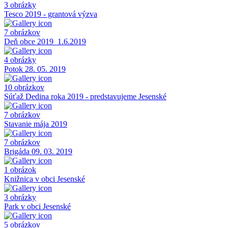
3 obrázky
Tesco 2019 - grantová výzva
7 obrázkov
Deň obce 2019_1.6.2019
4 obrázky
Potok 28. 05. 2019
10 obrázkov
Súťaž Dedina roka 2019 - predstavujeme Jesenské
7 obrázkov
Stavanie mája 2019
7 obrázkov
Brigáda 09. 03. 2019
1 obrázok
Knižnica v obci Jesenské
3 obrázky
Park v obci Jesenské
5 obrázkov