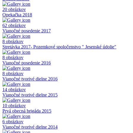
20 obrázkov
Opekačka 2018
62 obrázkov
Vianočné posedenie 2017
8 obrázkov
Stretávka 2017- Pozemkové spoločenstvo " Jesenské údolie"
8 obrázkov
Vianočné posedenie 2016
8 obrázkov
Vianočné tvorivé dielne 2016
14 obrázkov
Vianočné tvorivé dielne 2015
10 obrázkov
Prvá obecná brigáda 2015
6 obrázkov
Vianočné tvorivé dielne 2014