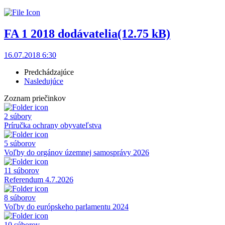
FA 1 2018 dodávatelia
(12.75 kB)
16.07.2018 6:30
Predchádzajúce
Nasledujúce
Zoznam priečinkov
2 súbory
Príručka ochrany obyvateľstva
5 súborov
Voľby do orgánov územnej samosprávy 2026
11 súborov
Referendum 4.7.2026
8 súborov
Voľby do európskeho parlamentu 2024
10 súborov