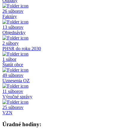
Odpady
26 súborov
Faktúry
13 súborov
Objednávky
2 súbory
PHSR do roku 2030
1 súbor
Štatút obce
49 súborov
Uznesenia OZ
11 súborov
Výročné správy
25 súborov
VZN
Úradné hodiny: